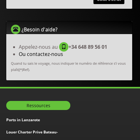
¿Besoin d'aide?
Appelez-nous au
+34 648 89 56 01
Ou contactez-nous
Quand tu sais le voyage, nous indiquer le numéro de référence s'i vous
plaît((*)Ref).
Ressources
Ports in Lanzarote
Louer Charter Prive Bateau-