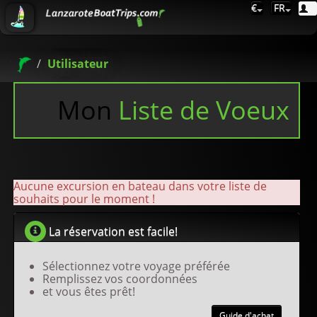
€
FR
Utilisateur
Mon
Liste de Voeux
Aucune excursion en bateau dans votre liste de
souhaits pour le moment !
La réservation est facile!
Sélectionnez votre voyage préférée
Remplissez vos coordonnées
et vous êtes prêt!
Guide d'achat