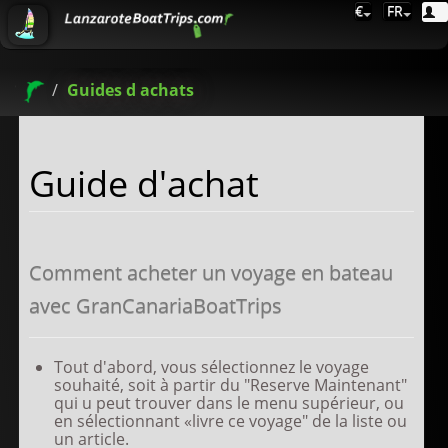
€
FR
Guides d achats
Guide d'achat
Comment acheter un voyage en bateau
avec GranCanariaBoatTrips
Tout d'abord, vous sélectionnez le voyage
souhaité, soit à partir du "Reserve Maintenant"
qui u peut trouver dans le menu supérieur, ou
en sélectionnant «livre ce voyage" de la liste ou
un article.