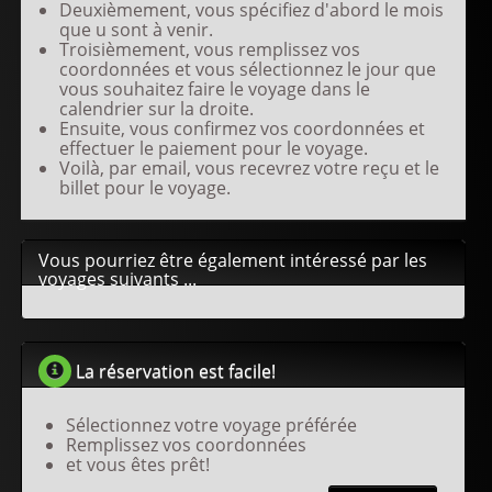
Deuxièmement, vous spécifiez d'abord le mois
que u sont à venir.
Troisièmement, vous remplissez vos
coordonnées et vous sélectionnez le jour que
vous souhaitez faire le voyage dans le
calendrier sur la droite.
Ensuite, vous confirmez vos coordonnées et
effectuer le paiement pour le voyage.
Voilà, par email, vous recevrez votre reçu et le
billet pour le voyage.
Vous pourriez être également intéressé par les
voyages suivants ...
La réservation est facile!
Sélectionnez votre voyage préférée
Remplissez vos coordonnées
et vous êtes prêt!