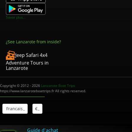
Savor plus...
¿See Lanzarote from inside?
Jeep Safari 4x4
Adventure Tours in
Lanzarote
Copyright © 2012 - 2026
Lanzarote Boat Trips
https://www.lanzaroteboattrips.fr All rights reserved.
Francais
€
Interm.Turistico: I-0004012.1
Guide d'achat